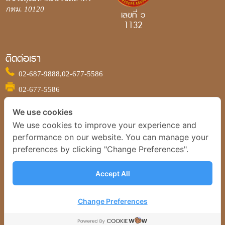
กทม. 10120
เลขที่ ว
1132
ติดต่อเรา
02-687-9888,
02-677-5586
02-677-5586
ติดตามเรา
We use cookies
We use cookies to improve your experience and
performance on our website. You can manage your
ข้อกำหนดและเงื่อนไข
preferences by clicking "Change Preferences".
นโยบายการใช้คุกกี้
นโยบายความเป็นส่วนตัวของข้อมูลส่วนบุคคล
Accept All
นโยบายความปลอดภัยของระบบแอปพลิเคชั่น
Change Preferences
© 2022 บริษัท วายแอลจี บูลเลี่ยน อินเตอร์เนชั่นแนล จำกัด
Webdesign by 1001Click