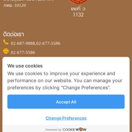
กทม. 10120
เลขที่ ว
1132
ติดต่อเรา
02-687-9888,
02-677-5586
02-677-5586
ติดตามเรา
We use cookies
We use cookies to improve your experience and
performance on our website. You can manage your
ข้อกำหนดและเงื่อนไข
preferences by clicking "Change Preferences".
นโยบายการใช้คุกกี้
นโยบายความเป็นส่วนตัวของข้อมูลส่วนบุคคล
Accept All
นโยบายความปลอดภัยของระบบแอปพลิเคชั่น
Change Preferences
© 2022 บริษัท วายแอลจี บูลเลี่ยน อินเตอร์เนชั่นแนล จำกัด
Webdesign by 1001Click